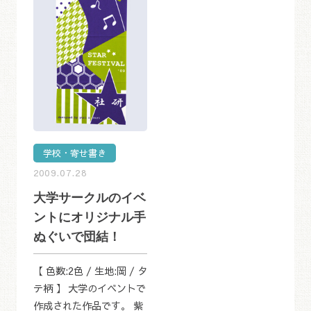
学校・寄せ書き
2009.07.28
大学サークルのイベ
ントにオリジナル手
ぬぐいで団結！
【 色数:2色 / 生地:岡 / タ
テ柄 】 大学のイベントで
作成された作品です。 紫