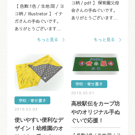
コ柄 / pdf 】 保育園父母
【 色数:1色 / 生地:岡 / ヨ
会さんの手ぬぐいです。
コ柄 / Illustrator 】 イナ
ありがとうございます。
ガさんの手ぬぐいです。
3月に入りまして、今年も
ありがとうございます。
卒園・卒業記念の製作を
こちらの手ぬぐいは、大
もっと見る
もっと見る
させていただいてます。
学のゼミのみなさまが似
特に毎年多いのが、保育
顔絵を描かれていらっし
所や保育園...
ゃるようですね。 十人十
色の似顔絵...
学校・寄せ書き
2019.03.01
学校・寄せ書き
高校駅伝をカープ坊
2019.03.04
やのオリジナル手ぬ
使いやすい便利なデ
ぐいで応援！
ザイン！幼稚園のオ