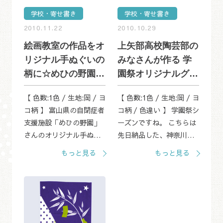
学校・寄せ書き
学校・寄せ書き
2010.11.22
2010.10.29
絵画教室の作品をオ
上矢部高校陶芸部の
リジナル手ぬぐいの
みなさんが作る 学
柄に☆めひの野園さ
園祭オリジナルグッ
ん
ズ
【 色数:1色 / 生地:岡 / ヨ
【 色数:1色 / 生地:岡 / ヨ
コ柄 】 富山県の自閉症者
コ柄 / 色違い 】 学園祭シ
支援施設「めひの野園」
ーズンですね。 こちらは
さんのオリジナル手ぬぐ
先日納品した、神奈川県
いです。 利用者さんが絵
立上矢部高校の陶芸部の
もっと見る
もっと見る
画教室で描いた絵を手ぬ
みなさんの作品です。 紺
ぐいにしました。 このお
とからし、色違いで作り
花は黄菖蒲でしょうか？
ました。 手書きの陶器の
黄色、グリー...
絵が、味が...