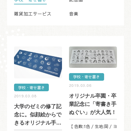
雑貨加工サービス
音楽
学校・寄せ書き
2019.03.06
学校・寄せ書き
オリジナル卒園・卒
2019.03.08
業記念に「寄書き手
大学のゼミの修了記
ぬぐい」が大人気！
念に。似顔絵からで
きるオリジナル手ぬ
【 色数:1色 / 生地:岡 / ヨ
ぐい！