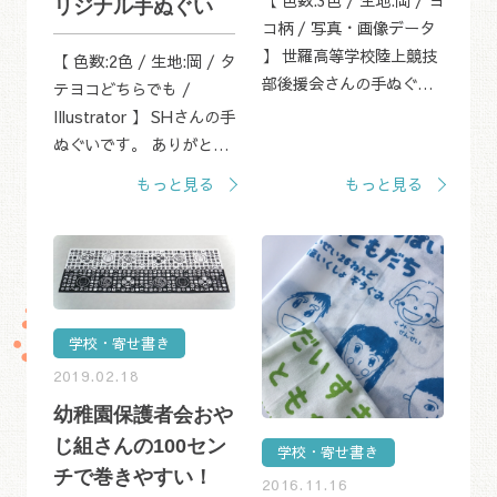
【 色数:3色 / 生地:岡 / ヨ
リジナル手ぬぐい
コ柄 / 写真・画像データ
】 世羅高等学校陸上競技
【 色数:2色 / 生地:岡 / タ
部後援会さんの手ぬぐい
テヨコどちらでも /
です。 ありがとうござい
Illustrator 】 SHさんの手
ます。 こちらの手ぬぐい
ぬぐいです。 ありがとう
は、12月23日に毎年京都
ございます。 こちらの手
もっと見る
もっと見る
にて開催されています、
ぬぐいは、グレーの部分
全国高校駅伝...
と、黄色の部分の左下に
文字が入っている作品で
す。 &nbsp; 上...
学校・寄せ書き
2019.02.18
幼稚園保護者会おや
じ組さんの100セン
学校・寄せ書き
チで巻きやすい！
2016.11.16