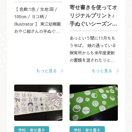
寄せ書きを使ってオ
【 色数:1色 / 生地:岡 /
リジナルプリント♪
100cm / ヨコ柄 /
手ぬぐいシーズン到
Illustrator 】 東江幼稚園
おやじ組さんの手ぬぐい
来
あっという間に11月もも
です。 ありがとうござい
う半ば。 娘の通っている
ます。 こちらの手ぬぐい
保育所からも来年度更新
は、100cmの長さで制作
の書類を渡されたりと、
させていただきました。
ぼちぼち年度末を感じる
100cmの手ぬぐいを制...
もっと見る
もっと見る
季節になってきました。
&nbsp; これからの卒業・
卒園シーズンに向けて、
当店でも「寄せ書き...
学校・寄せ書き
学校・寄せ書き