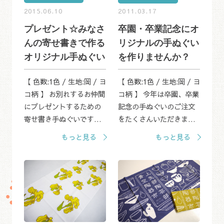
2015.06.10
2011.03.17
プレゼント☆みなさ
卒園・卒業記念にオ
んの寄せ書きで作る
リジナルの手ぬぐい
オリジナル手ぬぐい
を作りませんか？
【 色数:1色 / 生地:岡 / ヨ
【 色数:1色 / 生地:岡 / ヨ
コ柄 】 お別れするお仲間
コ柄 】 今年は卒園、卒業
にプレゼントするための
記念の手ぬぐいのご注文
寄せ書き手ぬぐいです。
をたくさんいただきまし
みなさんの思い思いのメ
た。 その中からひとつを
もっと見る
もっと見る
ッセージとイラストが入
ご紹介します。 京都市立
っています。 幼稚園や保
静原小学校の卒業記念品
育園、学校の卒業記念
として、在校生と教職員
や、サークル活...
とお世話にな...